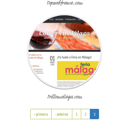
Topwebfrance.com
Trillomalaga.com
« primera
‹ anterior
1
2
3